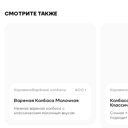
СМОТРИТЕ ТАКЖЕ
400 г
Коровино
Варёные колбасы
Коровино
Вареная Колбаса Молочная
Колбас
Класси
Нежная вареная колбаса с
классическим молочным вкусом
Сочная т
подходит