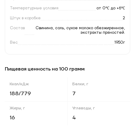
Температурные условия
от 0℃ до +6℃
Штук в коробке
2
Состав
Свинина, соль, сухое молоко обезжиренное,
экстракты пряностей.
Вес
1950г
Пищевая ценность на 100 грамм
Ккал/кДж
Белки, г
188/779
7
Жиры, г
Углеводы, г
16
4